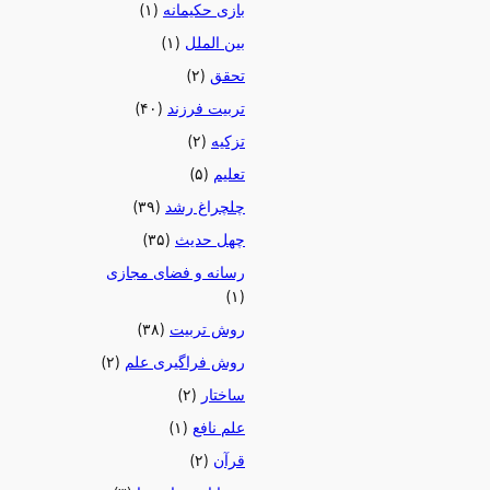
بازی حکیمانه
(۱)
بین الملل
(۱)
تحقق
(۲)
تربیت فرزند
(۴۰)
تزکیه
(۲)
تعلیم
(۵)
چلچراغ رشد
(۳۹)
چهل حدیث
(۳۵)
رسانه و فضای مجازی
(۱)
روش تربیت
(۳۸)
روش فراگیری علم
(۲)
ساختار
(۲)
علم نافع
(۱)
قرآن
(۲)