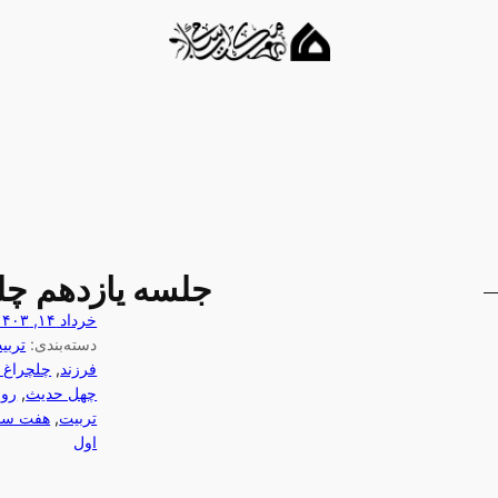
جلسه یازدهم چل
خرداد ۱۴, ۱۴۰۳
دسته‌بندی:
تربی
فرزند
, 
چلچراغ 
چهل حدیث
, 
رو
تربیت
, 
هفت سا
اول