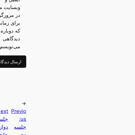
وبسایت م
در مرورگر
برای زمان
که دوباره
دیدگاهی
می‌نویسم.
←
ext:
Previo
us:
جلس
جلسه
دواز
دهم
چلچر