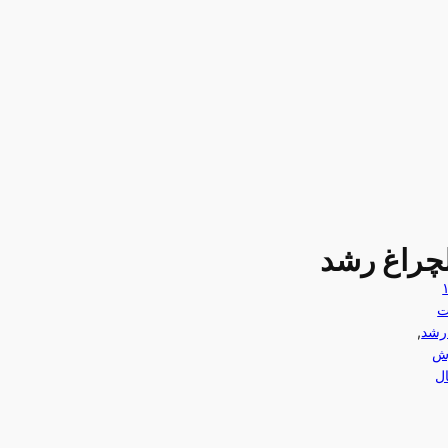
چراغ رشد
ت
رشد
, 
ش
ل